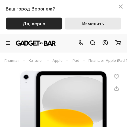
Ваш город
Воронеж?
Да, верно
Изменить
–
–
–
–
Главная
Каталог
Apple
iPad
Планшет Apple iPad 1