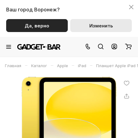
Ваш город
Воронеж?
Да, верно
Изменить
–
–
–
–
Главная
Каталог
Apple
iPad
Планшет Apple iPad 1