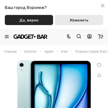
Ваш город
Воронеж?
Да, верно
Изменить
–
–
–
–
Главная
Каталог
Apple
iPad
Планшет Apple iPad A