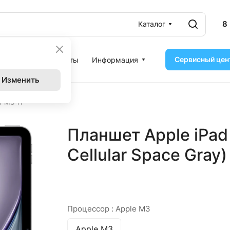
8
Каталог
Сервисный цен
ассрочка
Контакты
Информация
Изменить
r M3 11"
Планшет Apple iPad 
Cellular Space Gray)
Процессор :
Apple M3
Apple M3