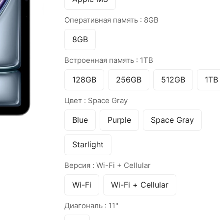
Оперативная память :
8GB
8GB
Встроенная память :
1TB
128GB
256GB
512GB
1TB
Цвет :
Space Gray
Blue
Purple
Space Gray
Starlight
Версия :
Wi-Fi + Cellular
Wi-Fi
Wi-Fi + Cellular
Диагональ :
11"