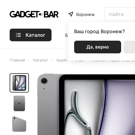
Воронеж
Ваш город
Воронеж?
Каталог
Бренды
Статьи
Акции
Р
Да, верно
–
–
–
–
Главная
Каталог
Apple
iPad
Планшет Apple iPad Ai