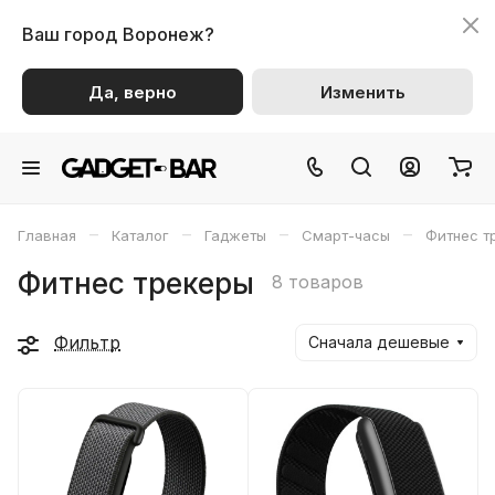
Ваш город
Воронеж?
Да, верно
Изменить
–
–
–
–
Главная
Каталог
Гаджеты
Смарт-часы
Фитнес т
Фитнес трекеры
8 товаров
Фильтр
Сначала дешевые