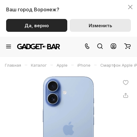
Ваш город
Воронеж?
Да, верно
Изменить
–
–
–
–
Главная
Каталог
Apple
iPhone
Смартфон Apple i