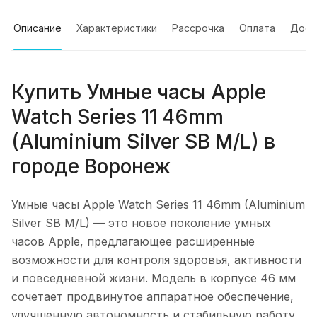
Описание
Характеристики
Рассрочка
Оплата
Дост
Купить
Умные часы Apple
Watch Series 11 46mm
(Aluminium Silver SB M/L)
в
городе
Воронеж
Умные часы Apple Watch Series 11 46mm (Aluminium
Silver SB M/L)
— это новое поколение умных
часов Apple, предлагающее расширенные
возможности для контроля здоровья, активности
и повседневной жизни. Модель в корпусе 46 мм
сочетает продвинутое аппаратное обеспечение,
улучшенную автономность и стабильную работу