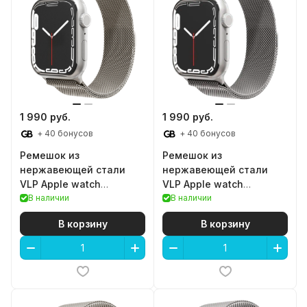
1 990 руб.
1 990 руб.
+ 40 бонусов
+ 40 бонусов
Ремешок из
Ремешок из
нержавеющей стали
нержавеющей стали
VLP Apple watch
VLP Apple watch
42/44/45mm (Shampan)
В наличии
42/44/45mm (Silver)
В наличии
В корзину
В корзину