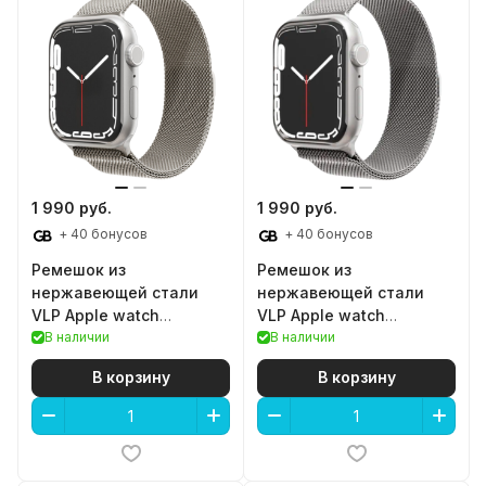
1 990 руб.
1 990 руб.
+ 40 бонусов
+ 40 бонусов
Ремешок из
Ремешок из
нержавеющей стали
нержавеющей стали
VLP Apple watch
VLP Apple watch
38/40/41mm (Champan)
В наличии
38/40/41mm (Silver)
В наличии
В корзину
В корзину