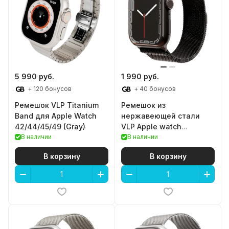
5 990 руб.
1 990 руб.
+ 120 бонусов
+ 40 бонусов
Ремешок VLP Titanium
Ремешок из
Band для Apple Watch
нержавеющей стали
42/44/45/49 (Gray)
VLP Apple watch
В наличии
42/44/45mm (Black)
В наличии
В корзину
В корзину