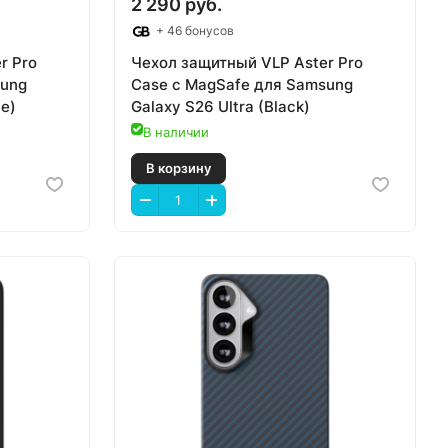
2 290 руб.
+ 46 бонусов
r Pro
Чехол защитный VLP Aster Pro
sung
Case с MagSafe для Samsung
ue)
Galaxy S26 Ultra (Black)
В наличии
В корзину