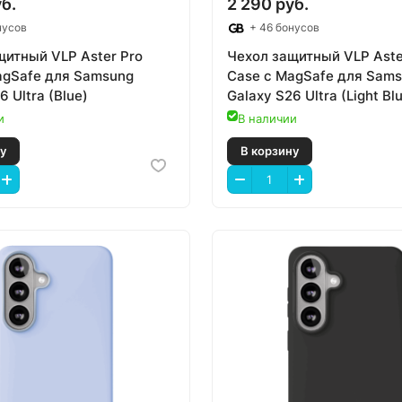
б.
2 290 руб.
нусов
+ 46 бонусов
щитный VLP Aster Pro
Чехол защитный VLP Aste
agSafe для Samsung
Case с MagSafe для Sam
6 Ultra (Blue)
Galaxy S26 Ultra (Light Bl
и
В наличии
 корзину
В корзину