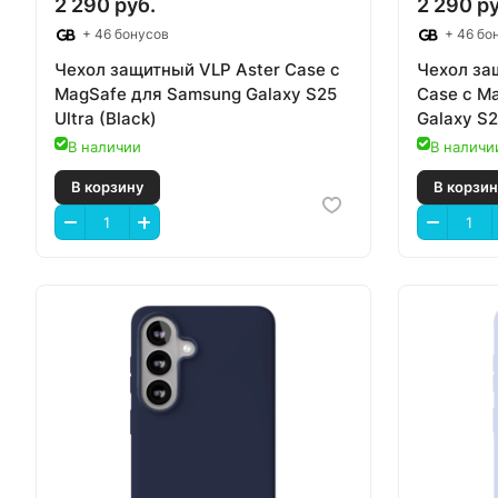
2 290 руб.
2 290 ру
+ 46 бонусов
+ 46 бо
Чехол защитный VLP Aster Case с
Чехол за
MagSafe для Samsung Galaxy S25
Case с M
Ultra (Black)
Galaxy S2
В наличии
В наличи
В корзину
В