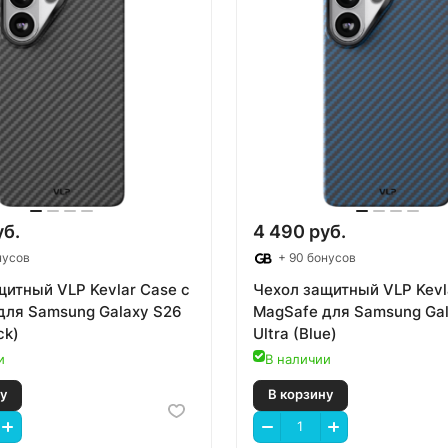
 корзину
В корзину
уб.
4 490 руб.
нусов
+ 90 бонусов
щитный VLP Kevlar Case с
Чехол защитный VLP Kevl
для Samsung Galaxy S26
MagSafe для Samsung Ga
ck)
Ultra (Blue)
и
В наличии