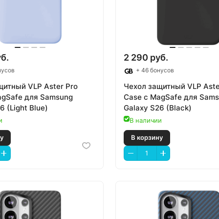
б.
2 290 руб.
нусов
+ 46 бонусов
щитный VLP Aster Pro
Чехол защитный VLP Aste
agSafe для Samsung
Case с MagSafe для Sam
6 (Light Blue)
Galaxy S26 (Black)
и
В наличии