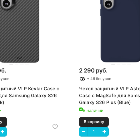
уб.
2 290 руб.
нусов
+ 46 бонусов
щитный VLP Kevlar Case с
Чехол защитный VLP Aste
для Samsung Galaxy S26
Case с MagSafe для Sam
k)
Galaxy S26 Plus (Blue)
и
В наличии