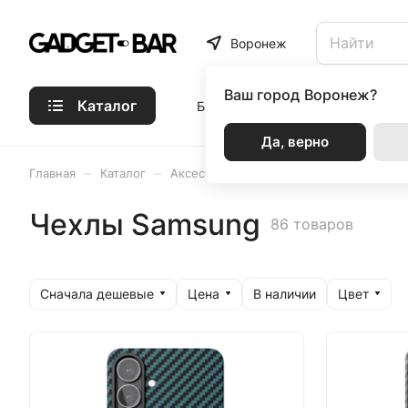
Воронеж
Ваш город
Воронеж?
Каталог
Бренды
Статьи
Акции
Р
Да, верно
–
–
–
–
Главная
Каталог
Аксессуары
VLP
Чехлы Samsung
Чехлы Samsung
86 товаров
Сначала дешевые
Цена
Цвет
В наличии