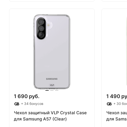
В корзину
В
1 690 руб.
1 490 ру
+ 34 бонусов
+ 30 бо
Чехол защитный VLP Crystal Case
Чехол за
для Samsung A57 (Clear)
для Sams