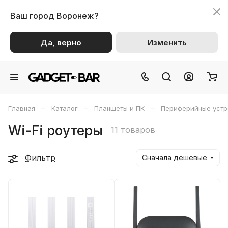
Ваш город
Воронеж?
Да, верно
Изменить
–
–
–
Главная
Каталог
Планшеты и ПК
Периферийные устр
Wi-Fi роутеры
11 товаров
Фильтр
Сначала дешевые