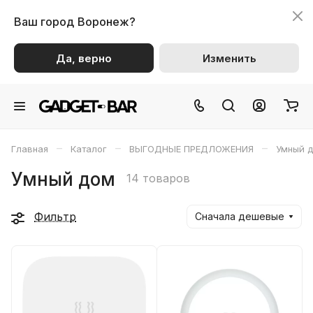
Ваш город
Воронеж?
Да, верно
Изменить
–
–
–
Главная
Каталог
ВЫГОДНЫЕ ПРЕДЛОЖЕНИЯ
Умный 
Умный дом
14 товаров
Фильтр
Сначала дешевые