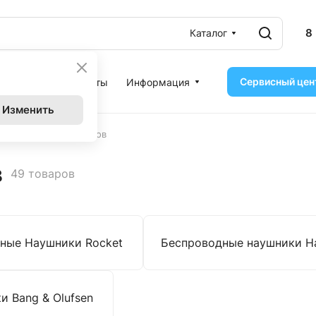
8
Каталог
Сервисный цен
ассрочка
Контакты
Информация
Изменить
ушники других брендов
в
49 товаров
ные Наушники Rocket
Беспроводные наушники H
и Bang & Olufsen