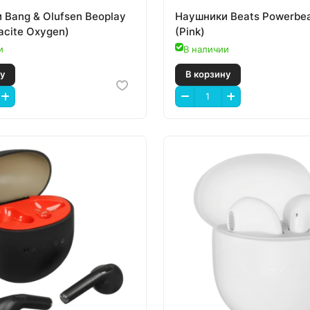
 Bang & Olufsen Beoplay
Наушники Beats Powerbea
acite Oxygen)
(Pink)
и
В наличии
 корзину
В корзину