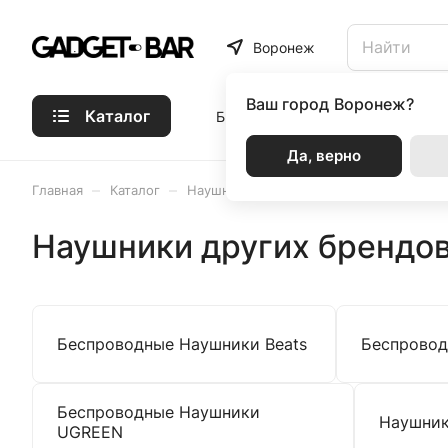
Воронеж
Ваш город
Воронеж?
Каталог
Бренды
Статьи
Акции
Р
Да, верно
–
–
–
–
Главная
Каталог
Наушники и аудио
Наушники
На
Наушники других брендо
Беспроводные Наушники Beats
Беспровод
Беспроводные Наушники
Наушник
UGREEN