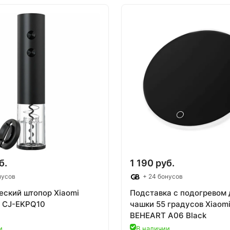
 корзину
В корзину
б.
1 190 руб.
нусов
+ 24 бонусов
еский штопор Xiaomi
Подставка с подогревом 
y CJ-EKPQ10
чашки 55 градусов Xiaom
BEHEART A06 Black
и
В наличии