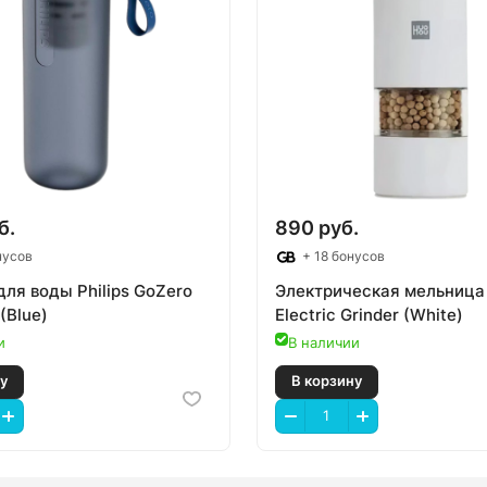
 корзину
В корзину
б.
890 руб.
нусов
+ 18 бонусов
ля воды Philips GoZero
Электрическая мельниц
(Blue)
Electric Grinder (White)
и
В наличии