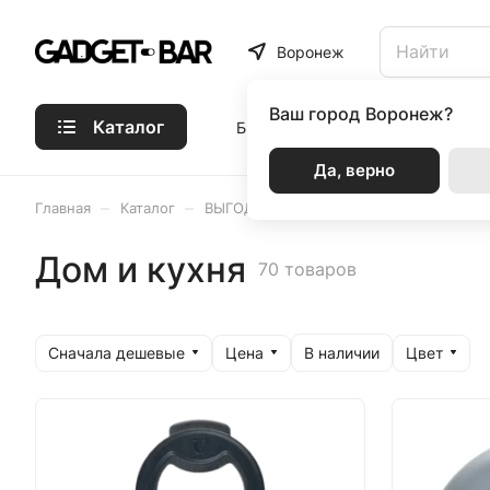
Воронеж
Ваш город
Воронеж?
Каталог
Бренды
Статьи
Акции
Р
Да, верно
–
–
–
Главная
Каталог
ВЫГОДНЫЕ ПРЕДЛОЖЕНИЯ
Дом и к
Дом и кухня
70 товаров
Сначала дешевые
Цена
Цвет
В наличии