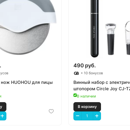
.
490 руб.
нусов
+ 10 бонусов
 нож HUOHOU для пицы
Винный набор с электри
штопором Circle Joy CJ-T
и
В наличии