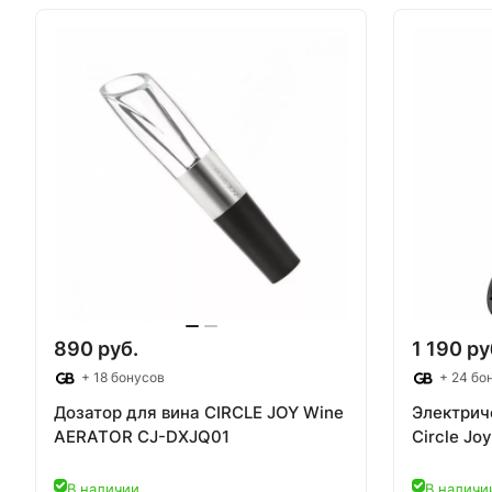
В корзину
В
890 руб.
1 190 ру
+ 18 бонусов
+ 24 бо
Дозатор для вина CIRCLE JOY Wine
Электрич
AERATOR CJ-DXJQ01
Circle Jo
В наличии
В наличи