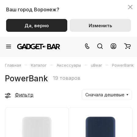
Ваш город
Воронеж?
Да, верно
Изменить
–
–
–
–
Главная
Каталог
Аксессуары
uBear
PowerBank
PowerBank
19 товаров
Фильтр
Сначала дешевые