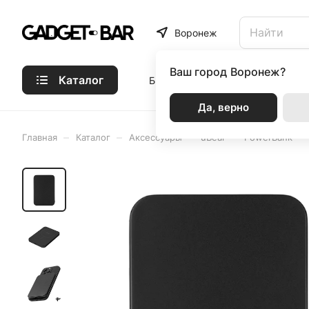
Воронеж
Ваш город
Воронеж?
Каталог
Бренды
Статьи
Акции
Р
Да, верно
–
–
–
–
–
Главная
Каталог
Аксессуары
uBear
PowerBank