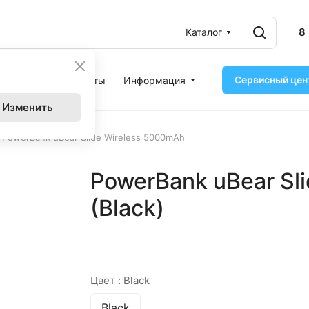
8
Каталог
Сервисный цен
ассрочка
Контакты
Информация
Изменить
PowerBank uBear Slide Wireless 5000mAh
PowerBank uBear Sl
(Black)
Цвет :
Black
Black