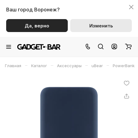
Ваш город
Воронеж?
Да, верно
Изменить
–
–
–
–
Главная
Каталог
Аксессуары
uBear
PowerBank