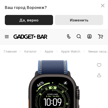
Ваш город
Воронеж?
Да, верно
Изменить
–
–
–
–
Главная
Каталог
Apple
Apple Watch
Умные часы 