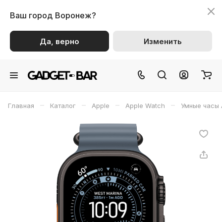
Ваш город
Воронеж?
Да, верно
Изменить
–
–
–
–
Главная
Каталог
Apple
Apple Watch
Умные часы 