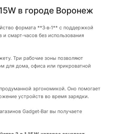
 15W
в городе
Воронеж
ство формата **3‑в‑1** с поддержкой
 и смарт‑часов без использования
ету. Три рабочие зоны позволяют
ом для дома, офиса или прикроватной
 продуманной эргономикой. Оно помогает
ожение устройств во время зарядки.
магазинов Gadget‑Bar вы получаете
тво 3‑в‑1 15 W, которое сочетает