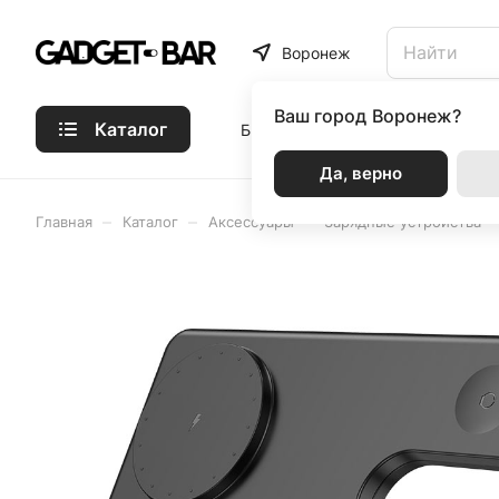
Воронеж
Ваш город
Воронеж?
Каталог
Бренды
Статьи
Акции
Р
Да, верно
–
–
–
Главная
Каталог
Аксессуары
Зарядные устройства