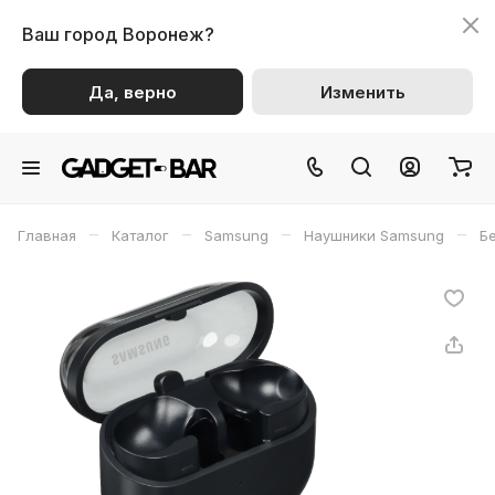
Ваш город
Воронеж?
Да, верно
Изменить
–
–
–
–
Главная
Каталог
Samsung
Наушники Samsung
Б