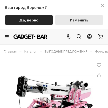
Ваш город
Воронеж?
Да, верно
Изменить
–
–
–
Главная
Каталог
ВЫГОДНЫЕ ПРЕДЛОЖЕНИЯ
Фото, п