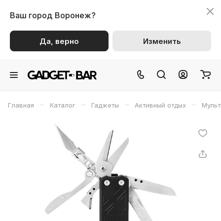
Ваш город
Воронеж?
Да, верно
Изменить
–
–
–
–
Главная
Каталог
Гаджеты
Активный отдых
Мульт