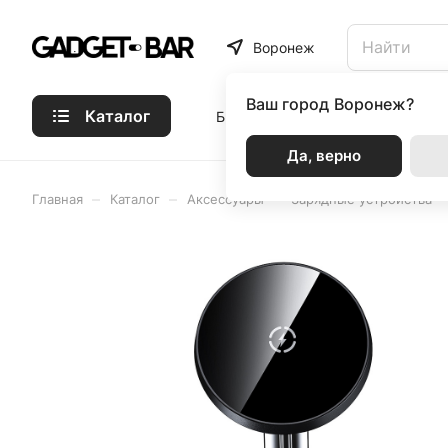
Воронеж
Ваш город
Воронеж?
Каталог
Бренды
Статьи
Акции
Р
Да, верно
–
–
–
Главная
Каталог
Аксессуары
Зарядные устройства