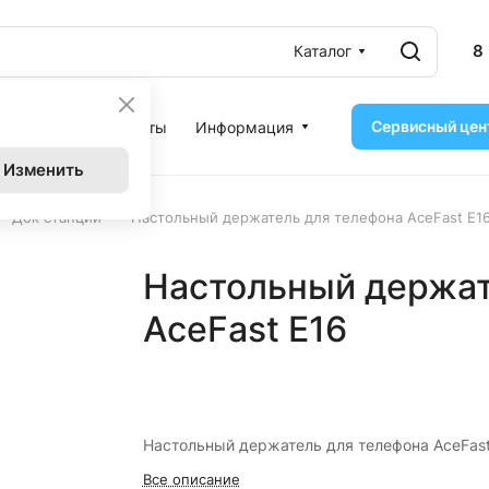
8
Каталог
Сервисный цен
ассрочка
Контакты
Информация
Изменить
–
–
Док станции
Настольный держатель для телефона AceFast E1
Настольный держат
AceFast E16
Настольный держатель для телефона AceFast
Все описание