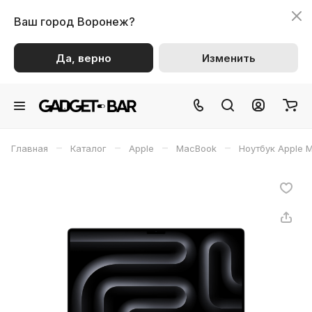
Ваш город
Воронеж?
Да, верно
Изменить
–
–
–
–
Главная
Каталог
Apple
MacBook
Ноутбук Apple M