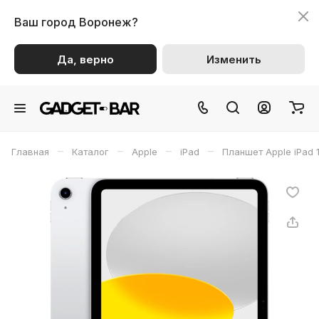
Ваш город
Воронеж?
Да, верно
Изменить
–
–
–
–
Главная
Каталог
Apple
iPad
Планшет Apple iPad 1