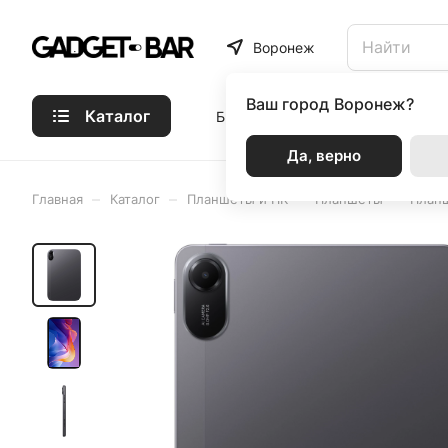
Воронеж
Ваш город
Воронеж?
Каталог
Бренды
Статьи
Акции
Р
Да, верно
–
–
–
–
Главная
Каталог
Планшеты и ПК
Планшеты
Планш