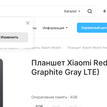
8
Каталог
Сервисный цен
ассрочка
Контакты
Информация
Изменить
–
–
еты Xiaomi
Планшеты Xiaomi Redmi
Планшет Xiaomi Redmi Pa
Планшет Xiaomi Red
Graphite Gray LTE)
Оперативная память :
4GB
4GB
6GB
8GB