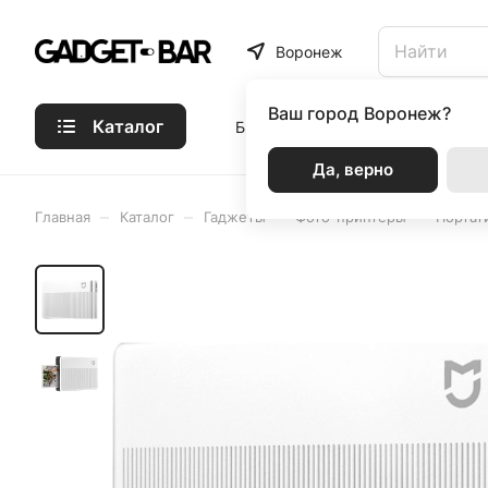
Воронеж
Ваш город
Воронеж?
Каталог
Бренды
Статьи
Акции
Р
Да, верно
–
–
–
–
Главная
Каталог
Гаджеты
Фото-принтеры
Портат