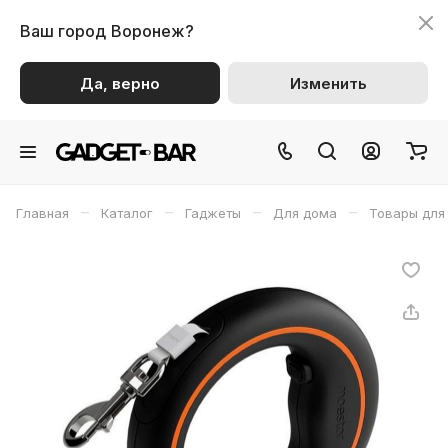
Ваш город
Воронеж?
Да, верно
Изменить
–
–
–
–
Главная
Каталог
Гаджеты
Для дома
Товары для