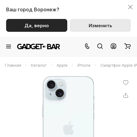
Ваш город
Воронеж?
Да, верно
Изменить
–
–
–
–
Главная
Каталог
Apple
iPhone
Смартфон Apple iP