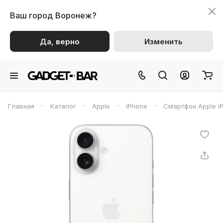
Ваш город
Воронеж?
Да, верно
Изменить
–
–
–
–
Главная
Каталог
Apple
iPhone
Смартфон Apple i