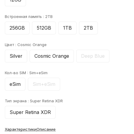
Встроенная память :
2TB
256GB
512GB
1TB
2TB
Цвет :
Cosmic Orange
Silver
Cosmic Orange
Deep Blue
Кол-во SIM :
Sim+eSim
eSim
Sim+eSim
Тип экрана :
Super Retina XDR
Super Retina XDR
Характеристики
Описание