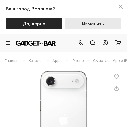
Ваш город
Воронеж?
Да, верно
Изменить
–
–
–
–
Главная
Каталог
Apple
iPhone
Смартфон Apple iP