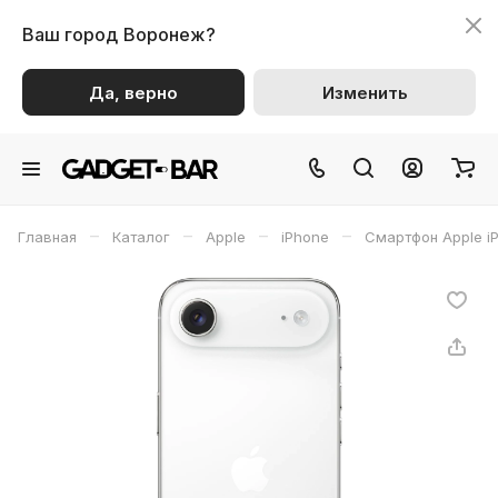
Ваш город
Воронеж?
Да, верно
Изменить
–
–
–
–
Главная
Каталог
Apple
iPhone
Смартфон Apple iP