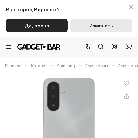
Ваш город
Воронеж?
Да, верно
Изменить
–
–
–
–
Главная
Каталог
Samsung
Смартфоны
Смартфон