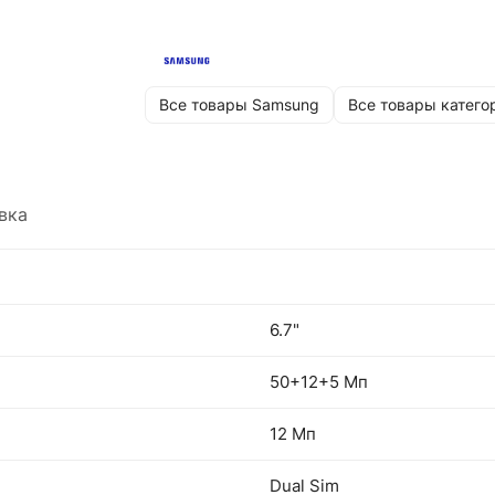
Все товары Samsung
Все товары катего
вка
6.7"
50+12+5 Мп
12 Мп
Dual Sim