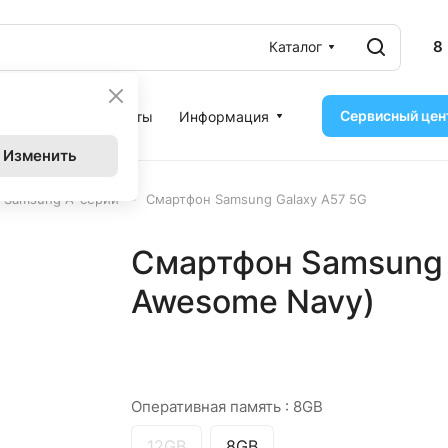
8
Каталог
Сервисный цен
ассрочка
Контакты
Информация
Изменить
–
 Samsung A-серии
Смартфон Samsung Galaxy A57 5G
Смартфон Samsung 
Awesome Navy)
Оперативная память :
8GB
12GB
8GB