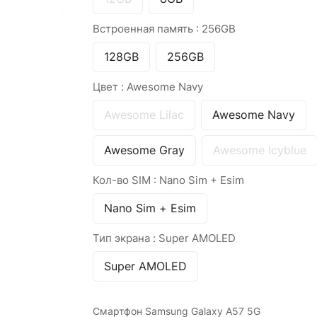
Встроенная память :
256GB
128GB
256GB
Цвет :
Awesome Navy
Awesome Lilac
Awesome Navy
Awesome Gray
Awesome Icyblue
Кол-во SIM :
Nano Sim + Esim
Nano Sim + Esim
Тип экрана :
Super AMOLED
Super AMOLED
Смартфон Samsung Galaxy A57 5G