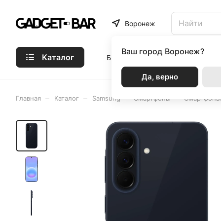
Воронеж
Ваш город
Воронеж?
Каталог
Бренды
Статьи
Акции
Р
Да, верно
–
–
–
–
Главная
Каталог
Samsung
Смартфоны
Смартфоны