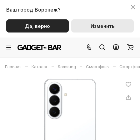
Ваш город
Воронеж?
Да, верно
Изменить
–
–
–
–
Главная
Каталог
Samsung
Смартфоны
Смартфон