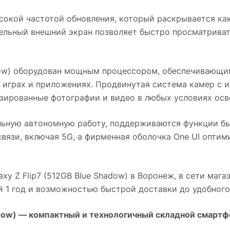
окой частотой обновления, который раскрывается ка
ельный внешний экран позволяет быстро просматривать
ow)
оборудован мощным процессором, обеспечивающим
 играх и приложениях. Продвинутая система камер с 
изированные фотографии и видео в любых условиях осв
льную автономную работу, поддерживаются функции бы
язи, включая 5G, а фирменная оболочка One UI оптим
xy Z Flip7 (512GB Blue Shadow)
в
Воронеж
, в сети маг
й 1 год и возможностью быстрой доставки до удобного
dow)
— компактный и технологичный складной смартфо