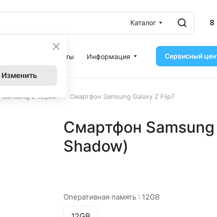
8
Каталог
Сервисный цен
ассрочка
Контакты
Информация
Изменить
–
 Samsung Z-серии
Смартфон Samsung Galaxy Z Flip7
Смартфон Samsung G
Shadow)
Оперативная память :
12GB
12GB