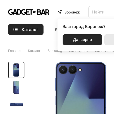
Воронеж
Ваш город
Воронеж?
Каталог
Бренды
Статьи
Акции
Р
Да, верно
–
–
–
–
Главная
Каталог
Samsung
Смартфоны
Смартфоны