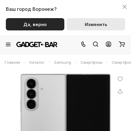
Ваш город
Воронеж?
Да, верно
Изменить
–
–
–
–
Главная
Каталог
Samsung
Смартфоны
Смартфон