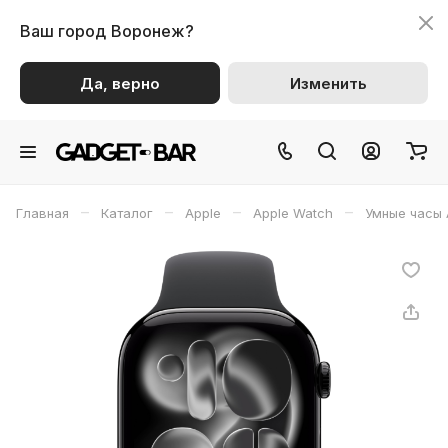
Ваш город
Воронеж?
Да, верно
Изменить
–
–
–
–
Главная
Каталог
Apple
Apple Watch
Умные часы 