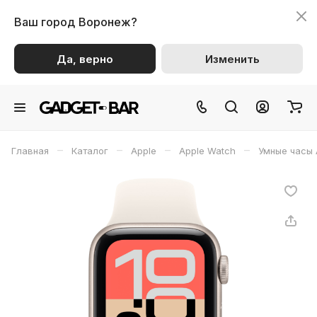
Ваш город
Воронеж?
Да, верно
Изменить
–
–
–
–
Главная
Каталог
Apple
Apple Watch
Умные часы 