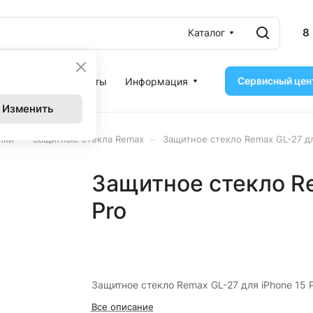
8
Каталог
Сервисный цен
ассрочка
Контакты
Информация
Изменить
–
–
нки
Защитные стекла Remax
Защитное стекло Remax GL-27 дл
Защитное стекло Re
Pro
Защитное стекло Remax GL-27 для iPhone 15 
Все описание