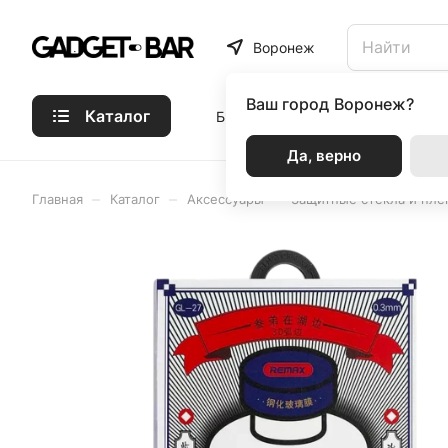
Воронеж
Ваш город
Воронеж?
Каталог
Бренды
Статьи
Акции
Р
Да, верно
–
–
–
Главная
Каталог
Аксессуары
Защитные стекла и пле