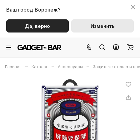
Ваш город
Воронеж?
Да, верно
Изменить
–
–
–
Главная
Каталог
Аксессуары
Защитные стекла и пл