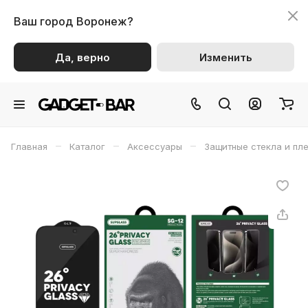
Ваш город
Воронеж?
Да, верно
Изменить
–
–
–
Главная
Каталог
Аксессуары
Защитные стекла и пл