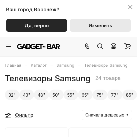
Ваш город
Воронеж?
Да, верно
Изменить
–
–
–
Главная
Каталог
Samsung
Телевизоры Samsung
Телевизоры Samsung
24 товара
32"
43"
48"
50"
55"
65"
75"
77"
85"
Фильтр
Сначала дешевые