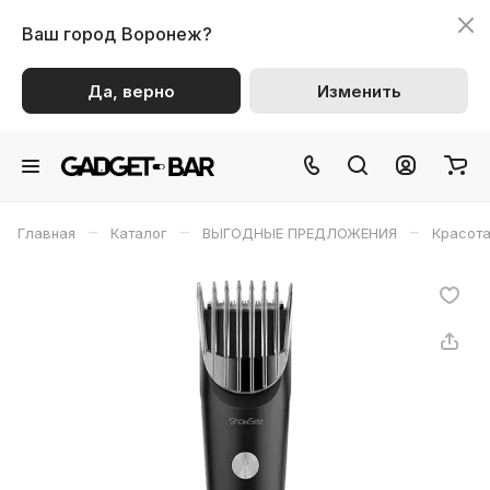
Ваш город
Воронеж?
Да, верно
Изменить
–
–
–
Главная
Каталог
ВЫГОДНЫЕ ПРЕДЛОЖЕНИЯ
Красота