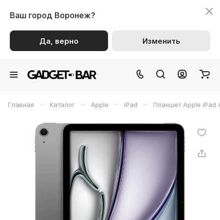
Ваш город
Воронеж?
Да, верно
Изменить
–
–
–
–
Главная
Каталог
Apple
iPad
Планшет Apple iPad A