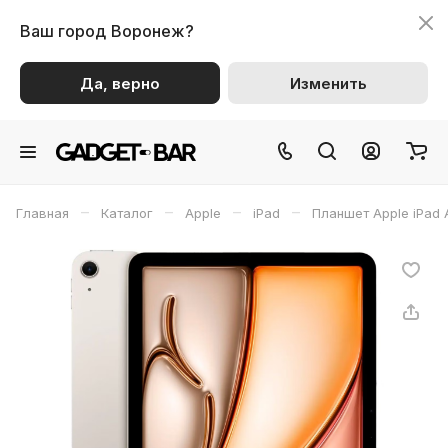
Ваш город
Воронеж?
Да, верно
Изменить
–
–
–
–
Главная
Каталог
Apple
iPad
Планшет Apple iPad A