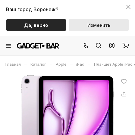
Ваш город
Воронеж?
Да, верно
Изменить
–
–
–
–
Главная
Каталог
Apple
iPad
Планшет Apple iPad A