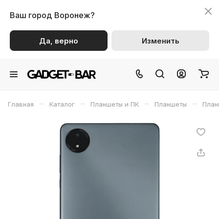
Ваш город
Воронеж?
Да, верно
Изменить
–
–
–
–
Главная
Каталог
Планшеты и ПК
Планшеты
План