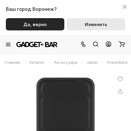
Ваш город
Воронеж?
Да, верно
Изменить
–
–
–
–
Главная
Каталог
Аксессуары
uBear
PowerBank